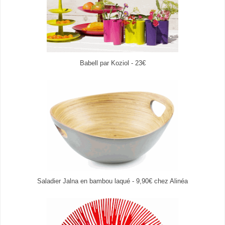
Babell par Koziol - 23€
Saladier Jalna en bambou laqué - 9,90€ chez Alinéa