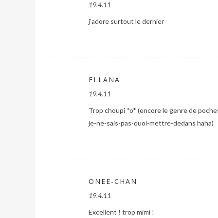
19.4.11
j'adore surtout le dernier
ELLANA
19.4.11
Trop choupi *o* (encore le genre de pochett
je-ne-sais-pas-quoi-mettre-dedans haha)
ONEE-CHAN
19.4.11
Excellent ! trop mimi !