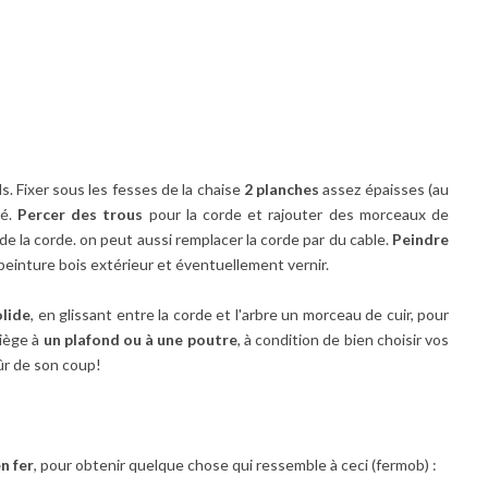
ds. Fixer sous les fesses de la chaise
2 planches
assez épaisses (au
té.
Percer des trous
pour la corde et rajouter des morceaux de
de la corde. on peut aussi remplacer la corde par du cable.
Peindre
 peinture bois extérieur et éventuellement vernir.
olide
, en glissant entre la corde et l'arbre un morceau de cuir, pour
siège à
un plafond ou à une poutre
, à condition de bien choisir vos
sûr de son coup!
n fer
, pour obtenir quelque chose qui ressemble à ceci (fermob) :