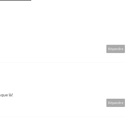
Répondre
sque là!
Répondre