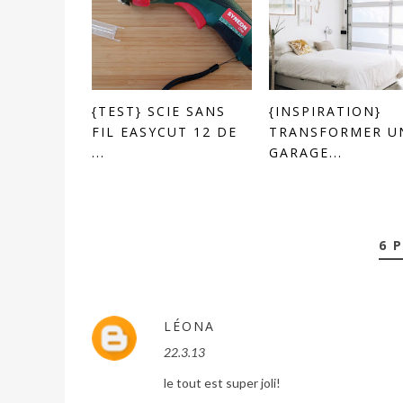
{TEST} SCIE SANS
{INSPIRATION}
FIL EASYCUT 12 DE
TRANSFORMER U
...
GARAGE...
6 
LÉONA
22.3.13
le tout est super joli!