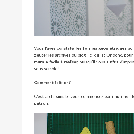
Vous l'avez constaté, les
formes géométriques
sont
zieuter les archives du blog,
ici
ou
là
! Or donc, pour 
murale
facile à réaliser, puisqu'il vous suffira d'im
vous semble!
Comment fait-on?
C'est archi simple, vous commencez par
imprimer l
patron
.