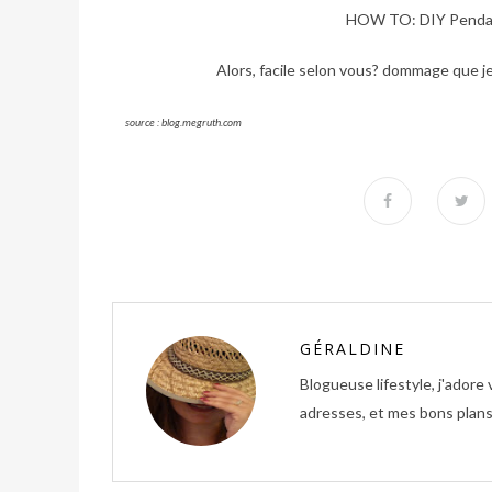
HOW TO: DIY Pendan
Alors, facile selon vous? dommage que je n
source : blog.megruth.com
GÉRALDINE
Blogueuse lifestyle, j'ador
adresses, et mes bons plans 