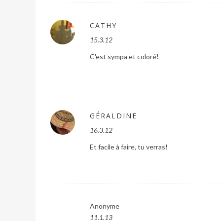
CATHY
15.3.12
C'est sympa et coloré!
GÉRALDINE
16.3.12
Et facile à faire, tu verras!
Anonyme
11.1.13