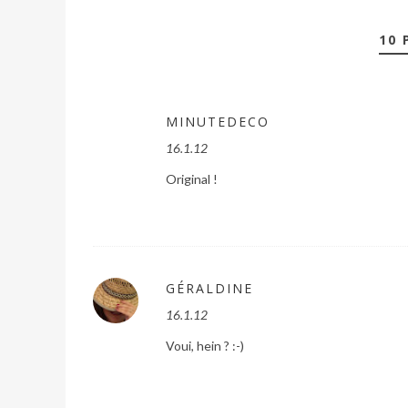
10 
MINUTEDECO
16.1.12
Original !
GÉRALDINE
16.1.12
Voui, hein ? :-)