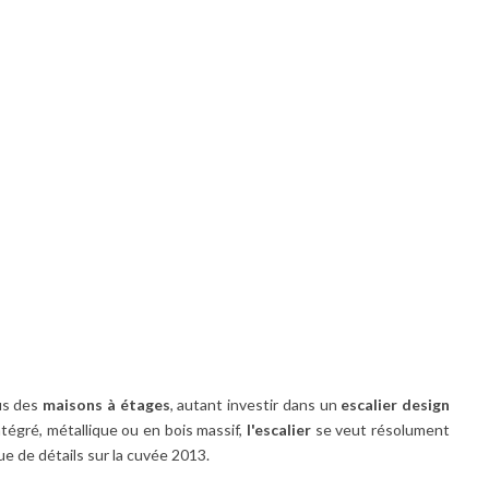
lus des
maisons à étages
, autant investir dans un
escalier design
ntégré
, métallique ou en bois massif,
l'escalier
se veut résolument
e de détails sur la cuvée 2013.