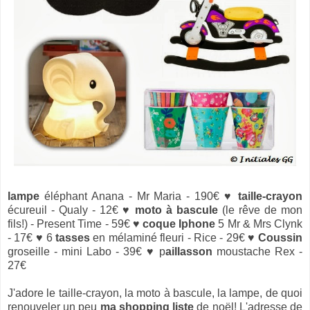
lampe
éléphant Anana - Mr Maria - 190€ ♥
taille-crayon
écureuil - Qualy - 12€ ♥
moto à bascule
(le rêve de mon
fils!) - Present Time - 59€ ♥
coque Iphone
5 Mr & Mrs Clynk
- 17€ ♥ 6
tasses
en mélaminé fleuri - Rice - 29€ ♥
Coussin
groseille - mini Labo - 39€ ♥ p
aillasson
moustache Rex -
27€
J'adore le taille-crayon, la moto à bascule, la lampe, de quoi
renouveler un peu
ma shopping liste
de noël! L'adresse de