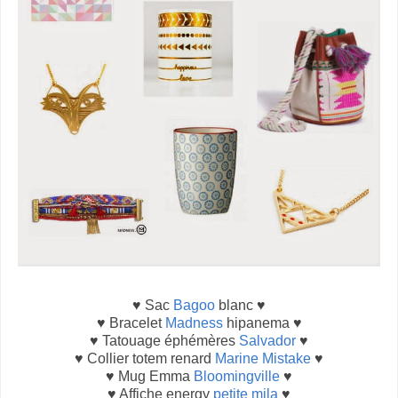
♥ Sac
Bagoo
blanc ♥
♥ Bracelet
Madness
hipanema ♥
♥ Tatouage éphémères
Salvador
♥
♥ Collier totem renard
Marine Mistake
♥
♥ Mug Emma
Bloomingville
♥
♥ Affiche energy
petite mila
♥