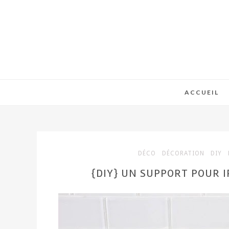
ACCUEIL
DÉCO
DÉCORATION
DIY
{DIY} UN SUPPORT POUR I