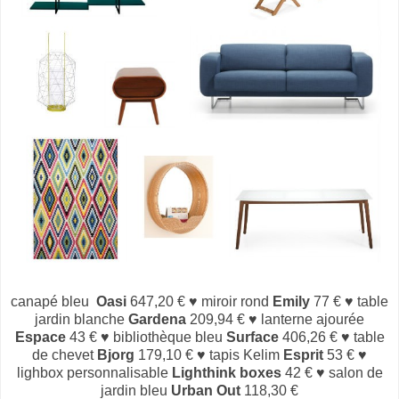
canapé
bleu
Oasi
647,20 € ♥ miroir rond
Emily
77 € ♥ table
jardin blanche
Gardena
209,94 € ♥ lanterne ajourée
Espace
43 € ♥ bibliothèque bleu
Surface
406,26 € ♥ table
de chevet
Bjorg
179,10 € ♥ tapis Kelim
Esprit
53 € ♥
lighbox personnalisable
Lighthink boxes
42 € ♥ salon de
jardin bleu
Urban Out
118,30 €